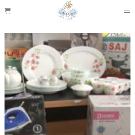
رش
ه
حتوا