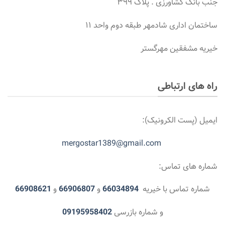
جنب بانک کشاورزی . پلاک ۳۹۹
ساختمان اداری شادمهر طبقه دوم واحد ۱۱
خیریه مشفقین مهرگستر
راه های ارتباطی
ایمیل (پست الکرونیک):
mergostar1389@gmail.com
شماره های تماس:
شماره تماس با خیریه
66034894
و
66906807
و
66908621
و شماره بازرسی
09195958402