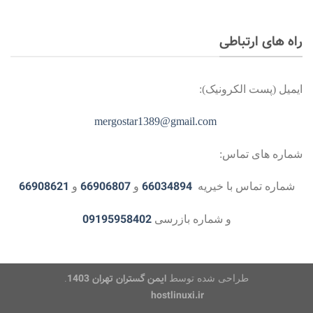
راه های ارتباطی
ایمیل (پست الکرونیک):
mergostar1389@gmail.com
شماره های تماس:
66908621
66906807
66034894
شماره تماس با خیریه
و
و
09195958402
و شماره بازرسی
ایمن گستران تهران
1403
طراحی شده توسط
.
hostlinuxi.ir