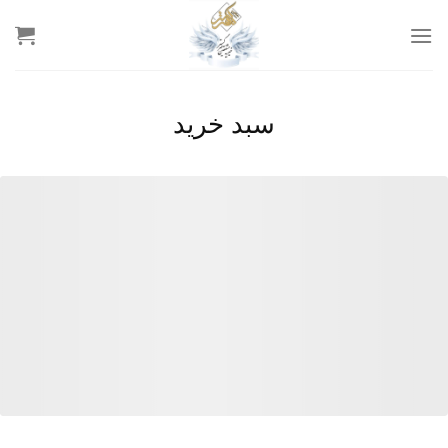
رش
ه
حتوا
سبد خرید