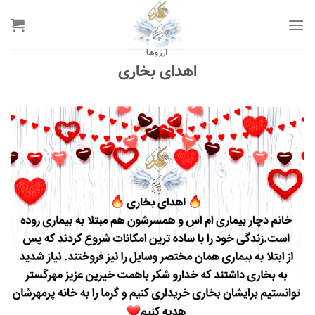
رش
ه
حتوا
آرزوها
اهدای بخاری